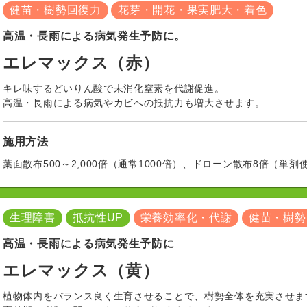
健苗・樹勢回復力
花芽・開花・果実肥大・着色
高温・長雨による病気発生予防に。
エレマックス（赤）
キレ味するどいりん酸で未消化窒素を代謝促進。
高温・長雨による病気やカビへの抵抗力も増大させます。
施用方法
葉面散布500～2,000倍（通常1000倍）、ドローン散布8倍（単剤
生理障害
抵抗性UP
栄養効率化・代謝
健苗・樹勢
高温・長雨による病気発生予防に
エレマックス（黄）
植物体内をバランス良く生育させることで、樹勢全体を充実させま