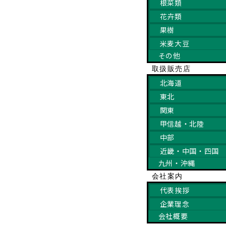
根菜類
花卉類
果樹
米麦大豆
その他
取扱販売店
北海道
東北
関東
甲信越・北陸
中部
近畿・中国・四国
九州・沖縄
会社案内
代表挨拶
企業理念
会社概要