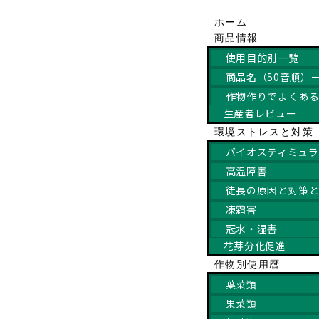
ホーム
商品情報
使用目的別一覧
商品名（50音順）
作物作りでよくあ
生産者レビュー
環境ストレスと対策
バイオスティミュラ
高温障害
徒長の原因と対策
凍霜害
冠水・湿害
花芽分化促進
作物別使用暦
葉菜類
果菜類