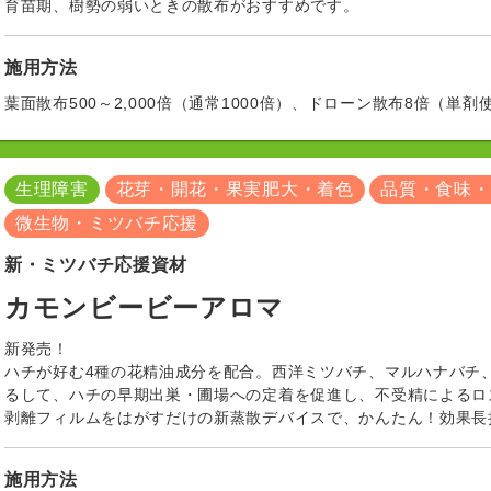
育苗期、樹勢の弱いときの散布がおすすめです。
施用方法
葉面散布500～2,000倍（通常1000倍）、ドローン散布8倍（単剤
生理障害
花芽・開花・果実肥大・着色
品質・食味・
微生物・ミツバチ応援
新・ミツバチ応援資材
カモンビービーアロマ
新発売！
ハチが好む4種の花精油成分を配合。西洋ミツバチ、マルハナバチ
るして、ハチの早期出巣・圃場への定着を促進し、不受精によるロ
剥離フィルムをはがすだけの新蒸散デバイスで、かんたん！効果長
施用方法