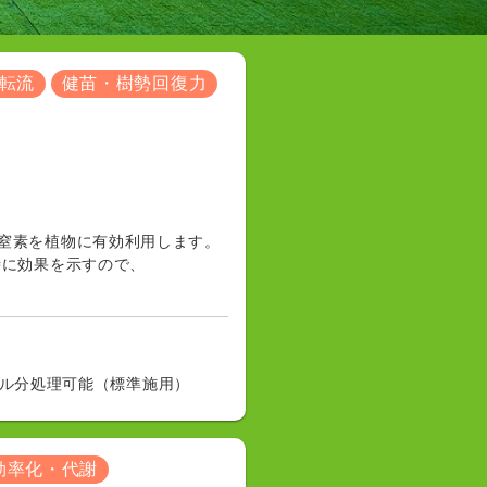
・転流
健苗・樹勢回復力
窒素を植物に有効利用します。
時に効果を示すので、
アール分処理可能（標準施用）
効率化・代謝