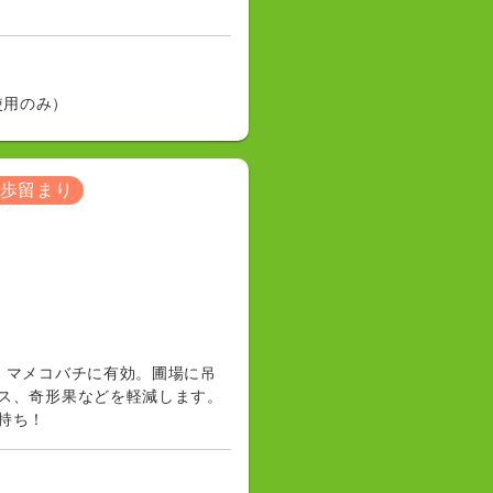
使用のみ）
歩留まり
、マメコバチに有効。圃場に吊
ス、奇形果などを軽減します。
持ち！