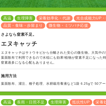
高温
生理障害
栄養効率化・代謝
光合成能力UP
品質・食味・歩留まり
微生物・ミツバチ応援
さよなら窒素不足。
エヌキャッチ
エヌキャッチはサトウキビから分離された安心の微生物。大気中の
葉面散布で利用できるので水稲にも効果!植物が窒素不足になった
窒素過多になる心配もありません。
施用方法
葉面散布、灌注、種子処理、水耕栽培養液など1袋 6.25gで 50
高温
長雨・日照不足
生理障害
抵抗性UP
栄養