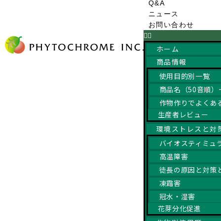
Q&A
ニュース
お問い合わせ
ホーム
商品情報
使用目的別一覧
商品名（50音順）
作物作りでよくあ
生産者レビュー
環境ストレスと対
バイオスティミュ
高温障害
徒長の原因と対策
凍霜害
冠水・湿害
花芽分化促進